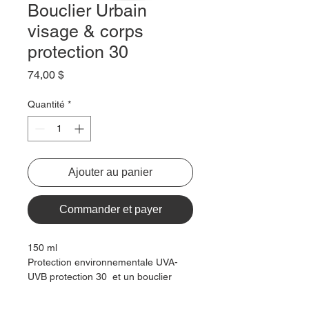
Bouclier Urbain
visage & corps
protection 30
Prix
74,00 $
Quantité
*
Ajouter au panier
Commander et payer
150 ml
Protection environnementale UVA-
UVB protection 30 et un bouclier
urbain anti-oxydant, hydratant et
apaisant. Formule sans parfum et