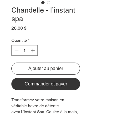
Chandelle - l’instant
spa
Prix
20,00 $
Quantité
*
Ajouter au panier
Commander et payer
Transformez votre maison en
véritable havre de détente
avec L’Instant Spa. Coulée à la main,
cette chandelle utilise un mélange de
cires de coco et de soja, choisies