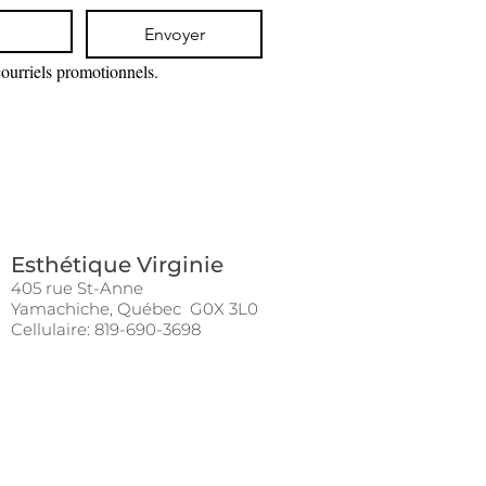
ion
ion sur les deux yeux, en tapotements
Envoyer
l.
courriels promotionnels.
Esthétique Virginie
405 rue St-Anne
Yamachiche, Québec G0X 3L0
Cellulaire: 819-690-3698