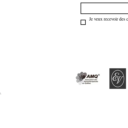
Gestuelle d'applicat
Appliquer une press
légers autour de l’œi
Je veux recevoir des 
.