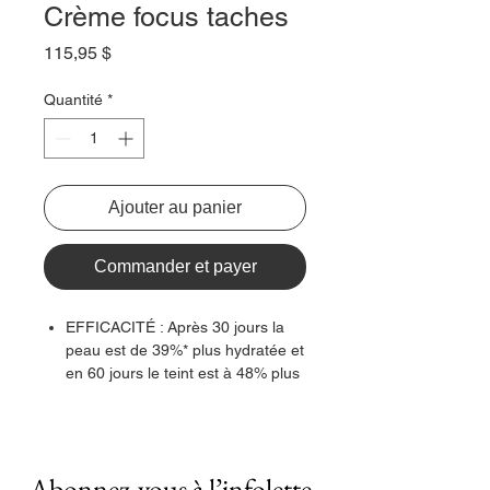
Crème focus taches
Prix
115,95 $
Quantité
*
Ajouter au panier
Commander et payer
EFFICACITÉ : Après 30 jours la
peau est de 39%* plus hydratée et
en 60 jours le teint est à 48% plus
éclatant. **
Pour 90% des femmes la peau est
plus éclatante dès 1 mois ! ***
TEXTURE : Crème souple et
Abonnez-vous à l’infolette
confortable