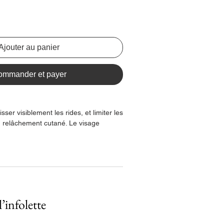
Ajouter au panier
ommander et payer
isser visiblement les rides, et limiter les
u relâchement cutané. Le visage
jeunesse est comme réveillée.
s femmes sont satisfaites de l'effet
 crème*
eaux normales à sèches.
er la jeunesse
’infolette
ermeté confort permet de lisser
 et limiter les signes visibles du