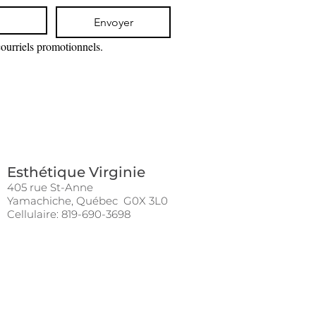
. Le visage semble
lifté
, la jeunesse
.
Envoyer
courriels promotionnels.
satisfaites de l'effet jeunesse de leur
ion
ir sur le visage et le cou.
Esthétique Virginie
405 rue St-Anne
Yamachiche, Québec G0X 3L0
Cellulaire: 819-690-3698