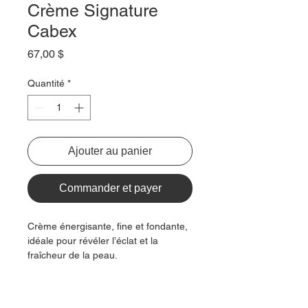
Crème Signature
Cabex
Prix
67,00 $
Quantité
*
Ajouter au panier
Commander et payer
Crème énergisante, fine et fondante,
idéale pour révéler l’éclat et la
fraîcheur de la peau.
Elle répare hier, sublime aujourd’hui
et prévient demain pour une peau
plus belle jour après jour.