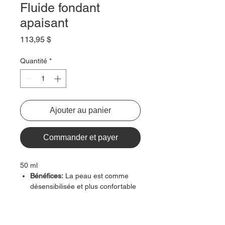
Fluide fondant
apaisant
Prix
113,95 $
Quantité
*
Ajouter au panier
Commander et payer
50 ml
Bénéfices:
La peau est comme
désensibilisée et plus confortable
jour après jour.
Efficacité:
80% des femmes
considèrent que leur peau est