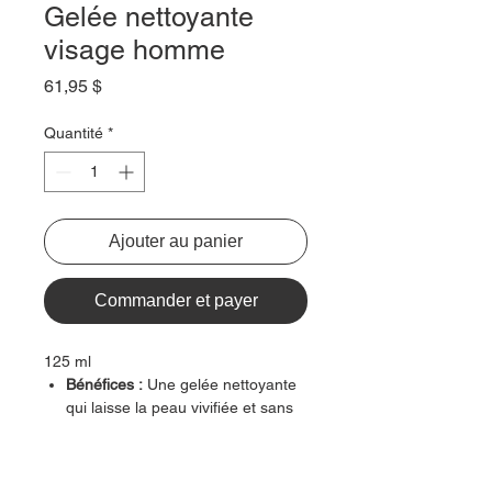
Gelée nettoyante
visage homme
Prix
61,95 $
Quantité
*
Ajouter au panier
Commander et payer
125 ml
Bénéfices :
Une gelée nettoyante
qui laisse la peau vivifiée et sans
impuretés !
Texture :
Gel
Type de peau :
Tous types de