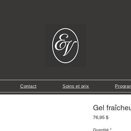
Contact
Soins et prix
Program
Gel fraîche
Prix
76,95 $
Quantité
*