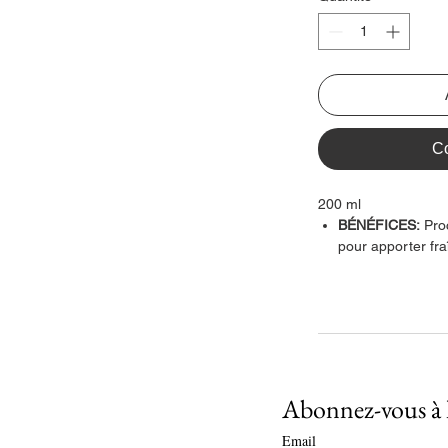
C
200 ml
BÉNÉFICES:
Pro
pour apporter fra
EFFICACITÉ:
85%
produit en usage 
stations debout,
jambes.
TEXTURE:
Gel
TYPE DE PEAU:
Abonnez-vous à l
Ce gel frais procure
double usage :
Email