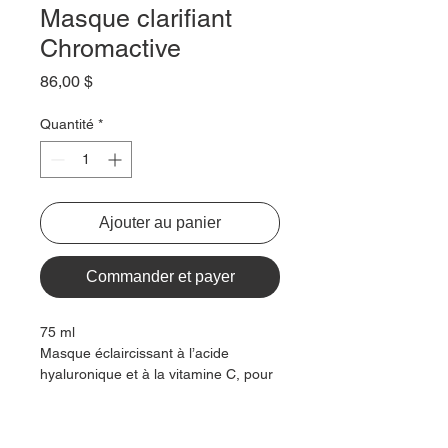
Masque clarifiant
Chromactive
Prix
86,00 $
Quantité
*
Ajouter au panier
Commander et payer
75 ml
Masque éclaircissant à l’acide
hyaluronique et à la vitamine C, pour
tous les types de peau et de teint.
Ce masque à la texture crème
fouettée est particulièrement