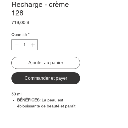
Recharge - crème
128
Prix
719,00 $
Quantité
*
Ajouter au panier
Commander et payer
50 ml
BÉNÉFICES:
La peau est
éblouissante de beauté et paraît
visiblement plus jeune.
EFFICACITÉ:
La peau est plus
lisse, comme liftée, plus lumineuse